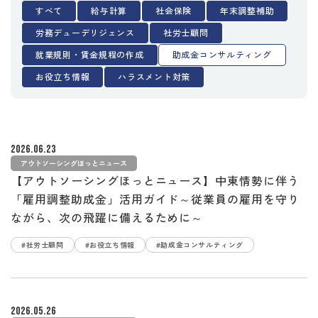
すべて
給与計算
社会保険
年末調整補助
労務デューデリジェンス
社労士顧問
就業規則・賃金規程の作成
助成金コンサルティング
お役立ち情報
ハラスメント対策
2026.06.23
アウトソーシングほっとニュース
【アウトソーシングほっとニュース】中東情勢に伴う
「雇用調整助成金」活用ガイド～従業員の雇用を守り
ながら、次の飛躍に備えるために～
#社労士顧問
#お役立ち情報
#助成金コンサルティング
2026.05.26