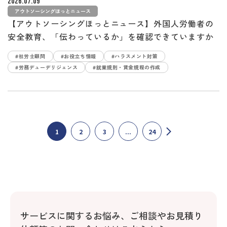
2026.07.09
アウトソーシングほっとニュース
【アウトソーシングほっとニュース】外国人労働者の
安全教育、「伝わっているか」を確認できていますか
#社労士顧問
#お役立ち情報
#ハラスメント対策
#労務デューデリジェンス
#就業規則・賃金規程の作成
1
2
3
...
24
サービスに関するお悩み、
ご相談やお見積り