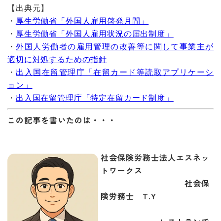
【出典元】
・
厚生労働省「外国人雇用啓発月間」
・
厚生労働省「外国人雇用状況の届出制度」
・
外国人労働者の雇用管理の改善等に関して事業主が
適切に対処するための指針
・
出入国在留管理庁「在留カード等読取アプリケーシ
ョン」
・
出入国在留管理庁「特定在留カード制度」
この記事を書いたのは・・・
社会保険労務士法人エスネッ
トワークス
社会保
険労務士 T.Y