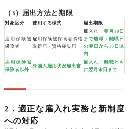
（3）届出方法と期限
対象区分
使用する様式
届出期限
雇入れ：
翌月10日
雇用保険被
雇用保険被保険者資格
まで離職：離職日
保険者
取得届・資格喪失届
の翌日から10日以
内
雇用保険被
雇入れ・離職とも
外国人雇用状況届出書
保険者以外
に翌月末日まで
2
．適正な雇入れ実務と新制度
への対応