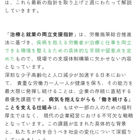
は、これら最新の指針を取り上げ２週にわたって解説
していきます。
「
治療と就業の両立支援指針
」は、労働施策総合推進
法に基づき、
疾病を抱える労働者が治療と仕事を両立
できる環境を整えるための具体的な手順や留意点を定
めた
もので、現場での支援体制構築に欠かせない内容
となっています。
深刻な少子高齢化と人口減少が加速する日本におい
て、 貴重な労働力一人一人が健康を保ち、その能力を
最大限に発揮し続けることは、企業の存続に直結する
最優先課題です。
病気を抱えながらも「働き続ける」
ことを支える仕組み
は、もはや一部の人のための福利
厚生ではなく、 現代の企業経営における不可欠な戦略
となっています。この課題が生まれた具体的な背景
と、私たちが向き合うべき社会の変化について深掘り
していきましょう。