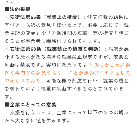
す。
■法的根拠
・安衛法第66条（就業上の措置）
: 健康診断の結果に
基づき、医師の意見を聴いた上で、必要に応じて「就
業場所の変更」や「労働時間の短縮」等の措置を講じ
ることが事業者に義務付けられています。
・安衛法第68条（就業禁止の慎重な判断）
: 病勢が悪
化する恐れがある場合の就業禁止規定ですが、安易な
判断は禁物です。実施にあたっては
「 あらかじめ産業
医や専門医の意見を聴く 」ことが法的プロセスとして
求められており
、可能な限り配慮を行い、就業の機会
を奪わないよう慎重に判断すべきものとされていま
す。
■企業にとっての意義
支援を行うことは、企業にとって以下の３つの観点
から大きな価値を生みます。