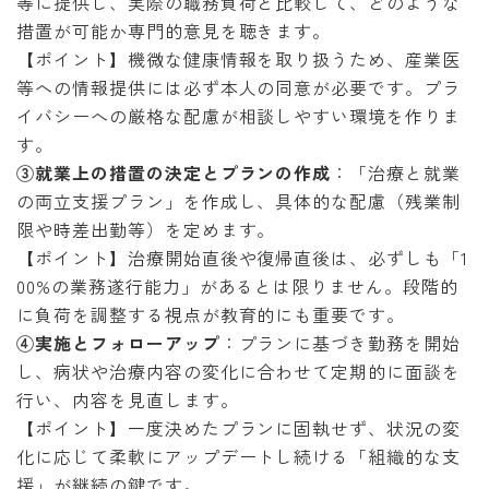
等に提供し、実際の職務負荷と比較して、どのような
措置が可能か専門的意見を聴きます。
【ポイント】機微な健康情報を取り扱うため、産業医
等への情報提供には必ず本人の同意が必要です。プラ
イバシーへの厳格な配慮が相談しやすい環境を作りま
す。
③就業上の措置の決定とプランの作成
：「治療と就業
の両立支援プラン」を作成し、具体的な配慮（残業制
限や時差出勤等）を定めます。
【ポイント】治療開始直後や復帰直後は、必ずしも「1
00%の業務遂行能力」があるとは限りません。段階的
に負荷を調整する視点が教育的にも重要です。
④実施とフォローアップ
：プランに基づき勤務を開始
し、病状や治療内容の変化に合わせて定期的に面談を
行い、内容を見直します。
【ポイント】一度決めたプランに固執せず、状況の変
化に応じて柔軟にアップデートし続ける「組織的な支
援」が継続の鍵です。