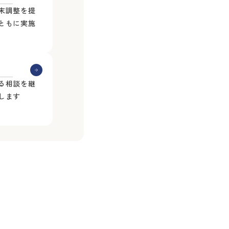
末調整を提
ともに実施
る相談を継
します