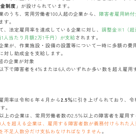
付金制度
」が設けられています。
業のうち、常用労働者100人超の企業から、
障害者雇用納付
ます。
て、法定雇用率を達成している企業に対し、
調整金※1（超
1人当たり月額2万1千円）が支給
されます。
企業が、作業施設・設備の設置等について一時に多額の費
に対し助成金を支給します。
人超の企業が対象
0人以下で障害者を4％または6人のいずれか多い数を超え雇用
雇用率は令和６年４月から
2.5％
に引き上げられており、令
ます。
人以上の企業は、常用労働者数の2.5％以上の障害者を雇用
00人を超える企業は、雇用する障害者数が義務付けられた
を不足人数分だけ支払わなければなりません
。