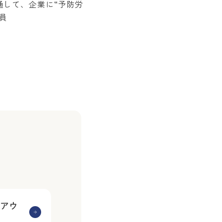
通して、企業に“予防労
員
アウ