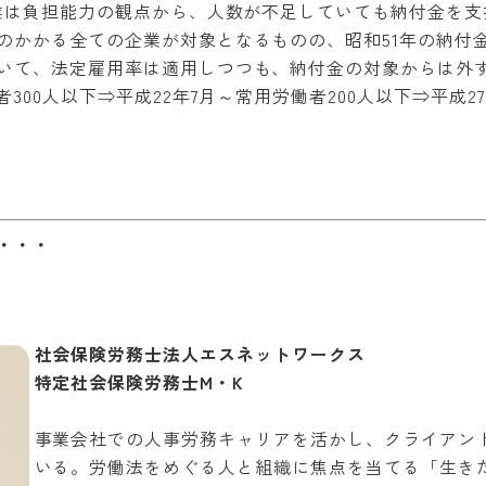
企業は負担能力の観点から、人数が不足していても納付金を
のかかる全ての企業が対象となるものの、昭和51年の納付
いて、法定雇用率は適用しつつも、納付金の対象からは外
300人以下⇒平成22年7月～常用労働者200人以下⇒平成27
・・・
社会保険労務士法人エスネットワークス
特定社会保険労務士M・K
事業会社での人事労務キャリアを活かし、クライアン
いる。労働法をめぐる人と組織に焦点を当てる「生き