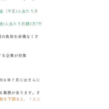
金（不足1人当たり月
過1人当たり月額2万7千
用の負担を余儀なくさ
する企業が対象
和８年７月にはさらに
する義務があります。さ
人数を下回ると、１人に