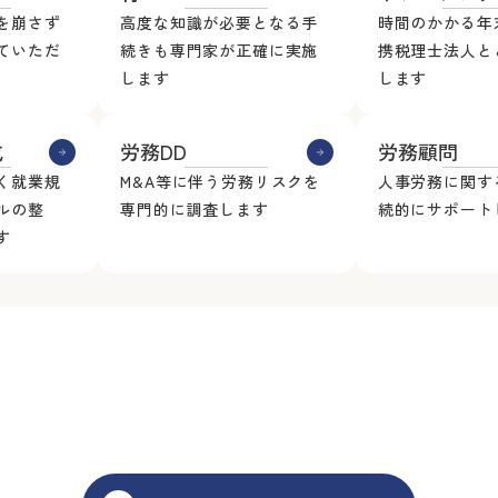
を崩さず
高度な知識が必要となる手
時間のかかる年
ていただ
続きも専門家が正確に実施
携税理士法人と
します
します
成
労務DD
労務顧問
く就業規
M&A等に伴う労務リスクを
人事労務に関す
ルの整
専門的に調査します
続的にサポート
す