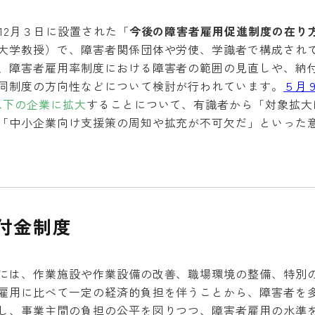
年12月３日に設置された「
今後の障害者雇用促進制度の在り
大学教授）で、障害者関係団体や労使、学識者で構成され
、障害者雇用率制度における障害者の範囲の見直しや、納
同制度の方向性などについて検討が行われています。
５
月
以下の企業に拡大
することについて、有識者から「対象拡大
「中小企業向け支援策の周知や拡充が不可欠だ」といった
付金制度
には、作業施設や作業設備の改善、職場環境の整備、特別
雇用に比べて一定の経済的負担を伴うことから、障害者を
し、事業主間の負担の公平を図りつつ、障害者雇用の水準