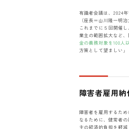
有識者会議は、2024
（座長＝山川隆一明治
これまでに５回開催し
業主の範囲拡大など、
金の義務対象を100人
方策として望ましい」
障害者雇用納
障害者を雇用するため
なるために、健常者の
主の経済的負担を軽減