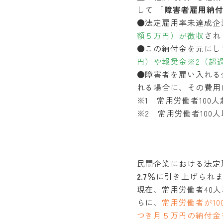
して 「
障害者雇用納
●法定雇用率未達成企
額５万円）が徴収
され
●この納付金を元にし
円）や報奨金※2（超過
●障害者を雇い入れる
れる場合に、その費用
※1 常用労働者100
※2 常用労働者10
民間企業における法定
2.7％
に引き上げられ
現在、常用労働者40
らに、
常用労働者が1
つき月５万円の納付金