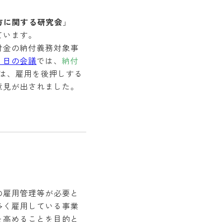
方に関する研究会
」
ています。
付金の納付義務対象事
９日の会議
では、
納付
は、雇用を後押しする
意見が出されました。
の雇用管理等が必要と
多く雇用している事業
を高めることを目的と