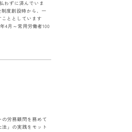
支払わずに済んでいま
金制度創設時から、一
すこととしています
年4月～常用労働者100
トの労務顧問を務めて
た法」の実践をモット