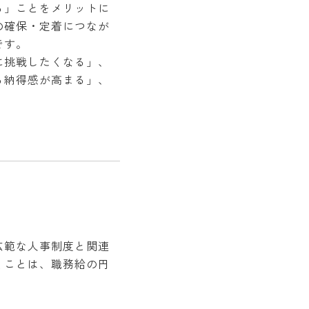
る」ことをメリットに
の確保・定着につなが
です。
に挑戦したくなる」、
る納得感が高まる」、
広範な人事制度と関連
くことは、職務給の円