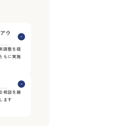
アウ
末調整を提
ともに実施
る相談を継
します