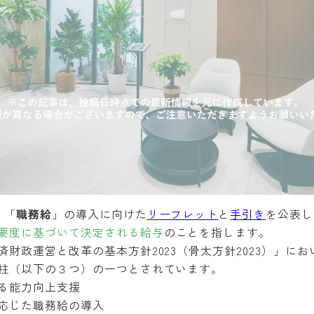
、「
職務給
」の導入に向けた
リーフレット
と
手引き
を公表し
要度に基づいて決定される給与
のことを指します。
財政運営と改革の基本方針2023（骨太方針2023）」に
柱（以下の３つ）の一つとされています。
る能力向上支援
応じた職務給の導入