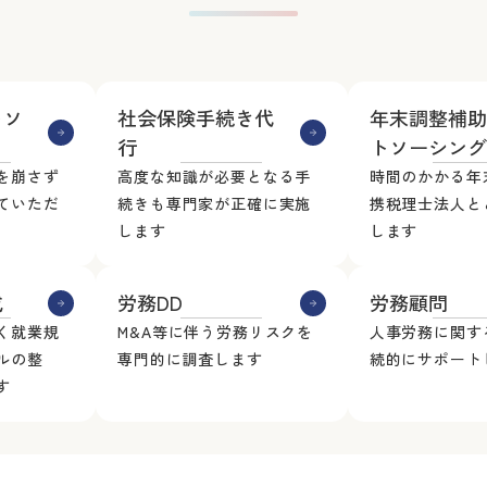
トソ
社会保険手続き代
年末調整補助
行
トソーシング
を崩さず
高度な知識が必要となる手
時間のかかる年
ていただ
続きも専門家が正確に実施
携税理士法人と
します
します
成
労務DD
労務顧問
く就業規
M&A等に伴う労務リスクを
人事労務に関す
ルの整
専門的に調査します
続的にサポート
す