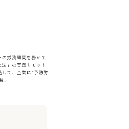
トの労務顧問を務めて
た法」の実践をモット
通して、企業に“予防労
員。