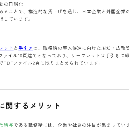
動の円滑化
めることで、構造的な賃上げを通じ、日本企業と外国企業
指しています。
レット
と
手引き
は、職務給の導入促進に向けた周知・広報
Fファイル10頁建てとなっており、リーフレットは手引きに
でPDFファイル2頁に取りまとめられています。
に関するメリット
た給与
である職務給には、企業や社員の注目が集まってい