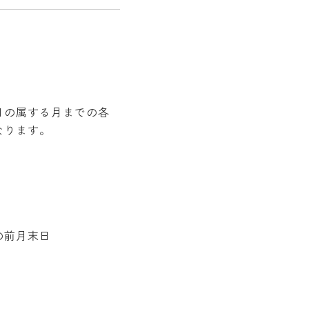
日の属する月までの各
なります。
の前月末日