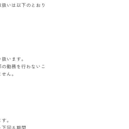
取扱いは以下のとおり
り扱います。
部の勤務を行わないこ
ません。
ます。
を下回る期間