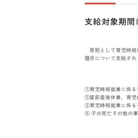
支給対象期間
原則として育児時短就
暦月について支給され
①育児時短就業に係る
②産前産後休業、育児
③育児時短就業に係る
④ 子の死亡その他の