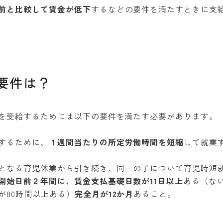
前と比較して賃金が低下
するなどの要件を満たすときに支
要件は？
を受給するためには以下の要件を満たす必要があります。
するために、
１週間当たりの所定労働時間を短縮
して就業
となる育児休業から引き続き、同一の子について育児時短就
開始日前２年間に、賃金支払基礎日数が11日以上
ある（な
が80時間以上ある）
完全月が12か月
あること。