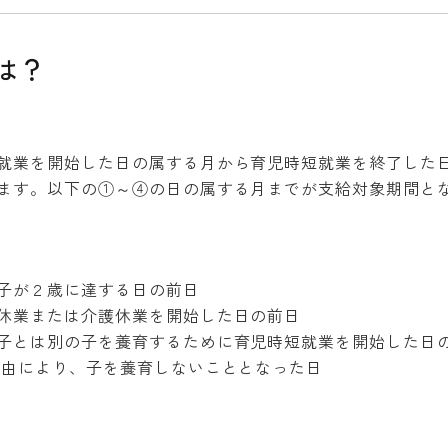
は？
業を開始した日の属する月から育児時短就業を終了した
ます。以下の①～④の日の属する月までが支給対象期間と
子が２歳に達する日の前日
休業または介護休業を開始した日の前日
子とは別の子を養育するために育児時短就業を開始した日
事由により、子を養育しないこととなった日