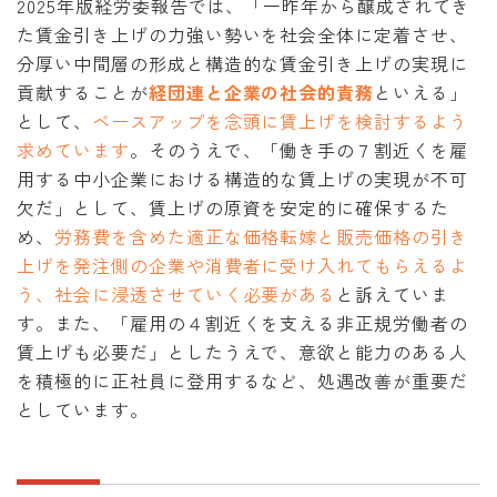
2025年版経労委報告では、「一昨年から醸成されてき
た賃金引き上げの力強い勢いを社会全体に定着させ、
分厚い中間層の形成と構造的な賃金引き上げの実現に
貢献することが
経団連と企業の社会的責務
といえる」
として、
ベースアップを念頭に賃上げを検討するよう
求めています
。そのうえで、「働き手の７割近くを雇
用する中小企業における構造的な賃上げの実現が不可
欠だ」として、賃上げの原資を安定的に確保するた
め、
労務費を含めた適正な価格転嫁と販売価格の引き
上げを発注側の企業や消費者に受け入れてもらえるよ
う、社会に浸透させていく必要がある
と訴えていま
す。また、「雇用の４割近くを支える非正規労働者の
賃上げも必要だ」としたうえで、意欲と能力のある人
を積極的に正社員に登用するなど、処遇改善が重要だ
としています。