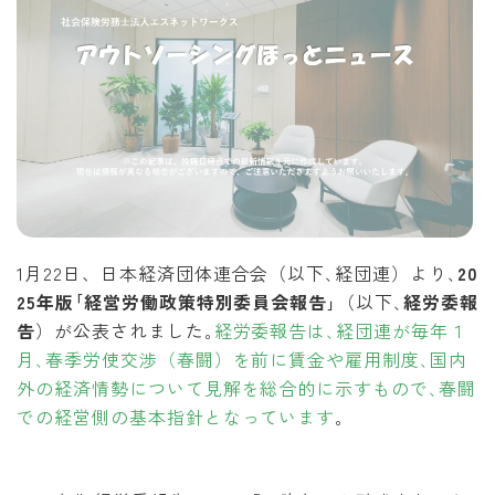
1月22日、日本経済団体連合会（以下､経団連）より､
20
25年版｢経営労働政策特別委員会報告｣
（以下､
経労委報
告
）が公表されました｡
経労委報告は､経団連が毎年１
月､春季労使交渉（春闘）を前に賃金や雇用制度､国内
外の経済情勢について見解を総合的に示すもので､春闘
での経営側の基本指針となっています
｡