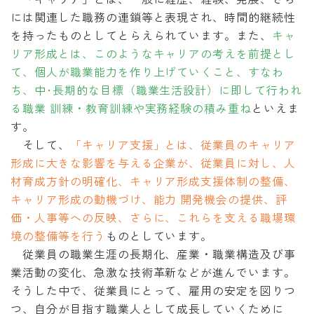
には関連した職務の連鎖等と表現され、時間的継続性
を持ったものとしてとらえられています。また、
キャ
リア形成とは、このようなキャリアの考えを前提とし
て、個人が職業能力を作り上げていくこと、すなわ
ち、中･長期的な目標（職業生活設計）に即して行われ
る職業 訓練・教育訓練や実務経験の積み重ね
といえま
す。
そして、
「キャリア支援」とは、従業員のキャリア
形成に大きな影響を与える企業が、従業員に対し、人
材育成方針の明確化、キャリア形成支援体制の整備、
キャリア形成の動機づけ、能力 開発機会の提供、評
価・人事等への反映、さらに、これらを支える職場環
境の整備等を行う
ものとしています。
従業員の職業生涯の長期化、産業・職業構造及び事
業活動の変化、急激な技術革新などが進んでいます。
そうした中で、従業員にとって、雇用の安定を図りつ
つ、自分が目指す職業人として成長していくために